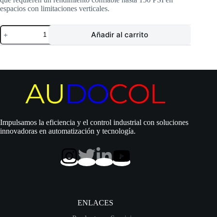
espacios con limitaciones verticales.
Tanque
Añadir al carrito
Pearl
|
Metálico
|
20
litros
|
Membrana
Intercambiable
|
150
Impulsamos la eficiencia y el control industrial con soluciones
PSI
innovadoras en automatización y tecnología.
|
Horizontal
|
MNX
20H
cantidad
ENLACES