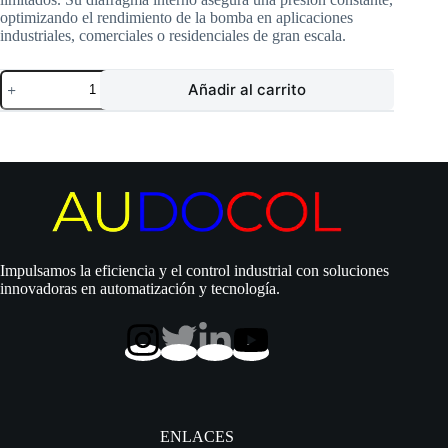
optimizando el rendimiento de la bomba en aplicaciones
industriales, comerciales o residenciales de gran escala.
Tanque
Añadir al carrito
Pearl
|
Metálico
|
100
litros
|
Diafragma
|
Horizontal
|
Impulsamos la eficiencia y el control industrial con soluciones
MNP
innovadoras en automatización y tecnología.
100H
cantidad
ENLACES