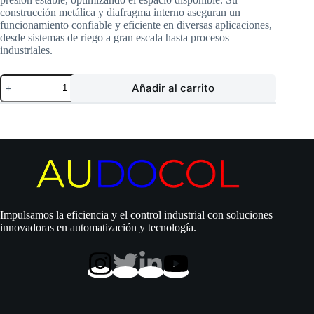
construcción metálica y diafragma interno aseguran un
funcionamiento confiable y eficiente en diversas aplicaciones,
desde sistemas de riego a gran escala hasta procesos
industriales.
Tanque
Añadir al carrito
Pearl
|
Metálico
|
100
litros
|
Diafragma
|
Vertical
|
Impulsamos la eficiencia y el control industrial con soluciones
MNP
innovadoras en automatización y tecnología.
100V
cantidad