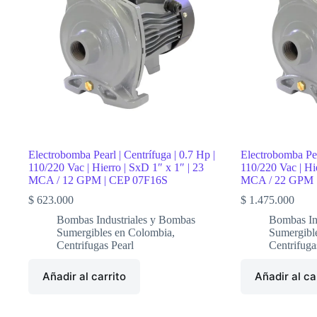
|
110
Vac
|
Monofásico
|
D
1.1/4″
|
Acero
Inoxidable
|
44
Electrobomba Pearl | Centrífuga | 0.7 Hp |
Electrobomba Pear
MCA
110/220 Vac | Hierro | SxD 1″ x 1″ | 23
110/220 Vac | Hi
/
MCA / 12 GPM | CEP 07F16S
MCA / 22 GPM 
120
LPM
$
623.000
$
1.475.000
|
BLUEPRO5
Bombas Industriales y Bombas
Bombas In
cantidad
Sumergibles en Colombia
,
Sumergibl
Centrifugas Pearl
Centrifuga
Añadir al carrito
Añadir al ca