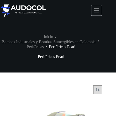
Saltar
al
contenido
Inicio
/
Bombas Industriales y Bombas Sumergibles en Colombia
/
Periféricas
/
Periféricas Pearl
Periféricas Pearl