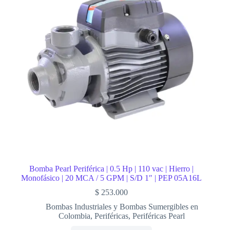
Bomba Pearl Periférica | 0.5 Hp | 110 vac | Hierro |
Monofásico | 20 MCA / 5 GPM | S/D 1″ | PEP 05A16L
$
253.000
Bombas Industriales y Bombas Sumergibles en
Colombia
,
Periféricas
,
Periféricas Pearl