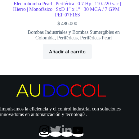
Electrobomba Pearl | Periférica | 0.7 Hp | 110-220 vac |
Hierro | Monofásico | SxD 1″ x 1″ | 30 MCA / 7 GPM |
PEP 07F16S
$
486.000
Bombas Industriales y Bombas Sumergibles en
Colombia
,
Periféricas
,
Periféricas Pearl
Añadir al carrito
Impulsamos la eficiencia y el control industrial con soluciones
innovadoras en automatización y tecnología.