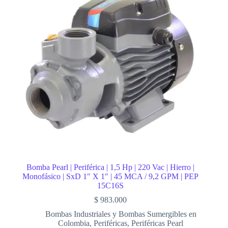
Bomba Pearl | Periférica | 1,5 Hp | 220 Vac | Hierro |
Monofásico | SxD 1″ X 1″ | 45 MCA / 9,2 GPM | PEP
15C16S
$
983.000
Bombas Industriales y Bombas Sumergibles en
Colombia
,
Periféricas
,
Periféricas Pearl