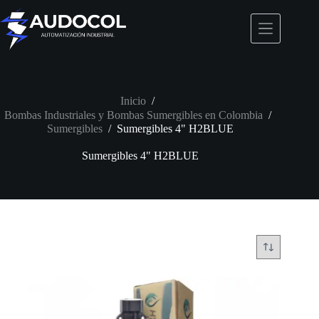
Saltar
al
contenido
Inicio
/
Bombas Industriales y Bombas Sumergibles en Colombia
/
Sumergibles
/
Sumergibles 4" H2BLUE
Sumergibles 4" H2BLUE