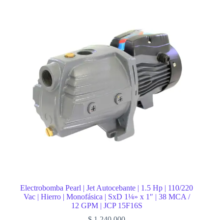
Electrobomba Pearl | Jet Autocebante | 1.5 Hp | 110/220
Vac | Hierro | Monofásica | SxD 1¼» x 1″ | 38 MCA /
12 GPM | JCP 15F16S
$
1.240.000