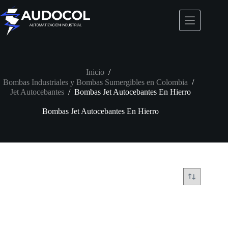
Saltar
al
contenido
Inicio
/
Bombas Industriales y Bombas Sumergibles en Colombia
/
Jet Autocebantes
/
Bombas Jet Autocebantes En Hierro
Bombas Jet Autocebantes En Hierro