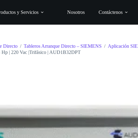
roductos y Servicios
Nosotros
Contáctenos
e Directo
/
Tableros Arranque Directo – SIEMENS
/
Aplicación S
 3 Hp | 220 Vac |Trifásico | AUD1B32DPT