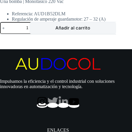
Una bomba | Monofásico 220 Vac
Referencia: AUD1B52DLM
Regulación de amperaje guardamotor: 27 – 32 (A)
Tablero
Añadir al carrito
Chint
Arranque
Directo
|
Bomba
lapicero
/
Pozo
profundo
|
Una
Impulsamos la eficiencia y el control industrial con soluciones
bomba
innovadoras en automatización y tecnología.
|
5
Hp
|
220
Vac
|
Monofásico
|
ENLACES