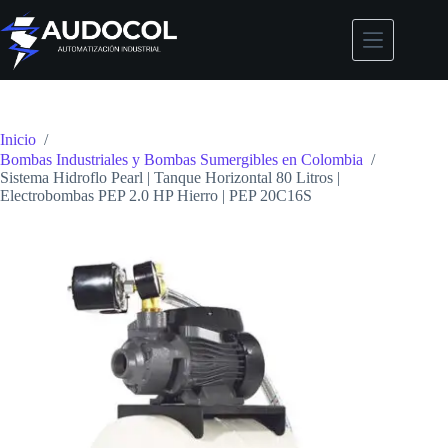
Saltar
al
contenido
Inicio
/
Bombas Industriales y Bombas Sumergibles en Colombia
/
Sistema Hidroflo Pearl | Tanque Horizontal 80 Litros |
Electrobombas PEP 2.0 HP Hierro | PEP 20C16S