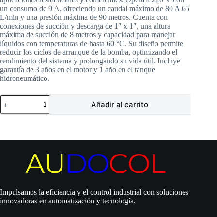
un consumo de 9 A, ofreciendo un caudal máximo de 80 A 65
L/min y una presión máxima de 90 metros. Cuenta con
conexiones de succión y descarga de 1″ x 1″, una altura
máxima de succión de 8 metros y capacidad para manejar
líquidos con temperaturas de hasta 60 °C. Su diseño permite
reducir los ciclos de arranque de la bomba, optimizando el
rendimiento del sistema y prolongando su vida útil. Incluye
garantía de 3 años en el motor y 1 año en el tanque
hidroneumático.
Sistema
Añadir al carrito
Hidroflo
Pearl
|
Tanque
Horizontal
80
Litros
|
Electrobombas
PEP
2.0
Impulsamos la eficiencia y el control industrial con soluciones
HP
innovadoras en automatización y tecnología.
Hierro
|