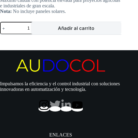
Máximo caudal con potencia elevada para proyectos agrícolas
e industriales de gran escala.
Nota:
No incluye paneles solares.
Kit
Añadir al carrito
Solar
Sumergible
Pearl
4PWP80G75D3VS415
|
Bomba
7.5
HP
|
Hmax
126
Impulsamos la eficiencia y el control industrial con soluciones
m
innovadoras en automatización y tecnología.
|
Qmax
120
gpm
|
Inversor
VASCO
415
MP
ENLACES