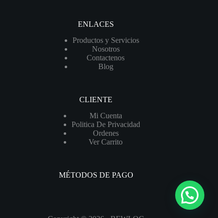
VASCO
212
MP
ENLACES
|
Sin
Productos y Servicios
Paneles
Nosotros
Solares
Contactenos
cantidad
Blog
CLIENTE
Mi Cuenta
Politica De Privacidad
Ordenes
Ver Carrito
MÉTODOS DE PAGO