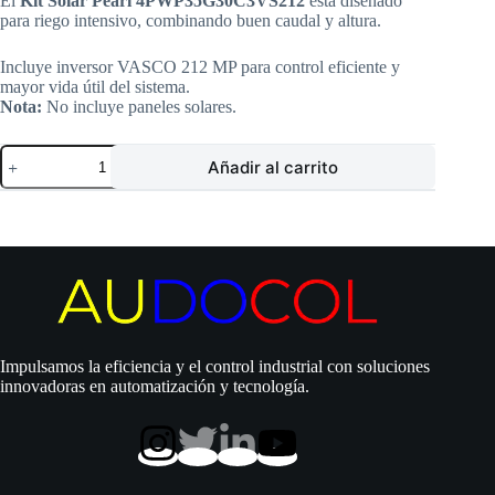
El
Kit Solar Pearl 4PWP35G30C3VS212
está diseñado
para riego intensivo, combinando buen caudal y altura.
Incluye inversor VASCO 212 MP para control eficiente y
mayor vida útil del sistema.
Nota:
No incluye paneles solares.
Kit
Añadir al carrito
Solar
Sumergible
Pearl
4PWP35G30C3VS212
|
Bomba
3
HP
|
Hmax
128
Impulsamos la eficiencia y el control industrial con soluciones
m
innovadoras en automatización y tecnología.
|
Qmax
48
gpm
|
Inversor