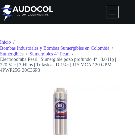
Saltar
al
contenido
Inicio
/
Bombas Industriales y Bombas Sumergibles en Colombia
/
Sumergibles
/
Sumergibles 4" Pearl
/
Electrobomba Pearl | Sumergible pozo profundo 4″ | 3.0 Hp |
220 Vac | 3 Hilos | Trifásica | D 1¼» | 115 MCA / 20 GPM |
4PWP25G 30C36P3