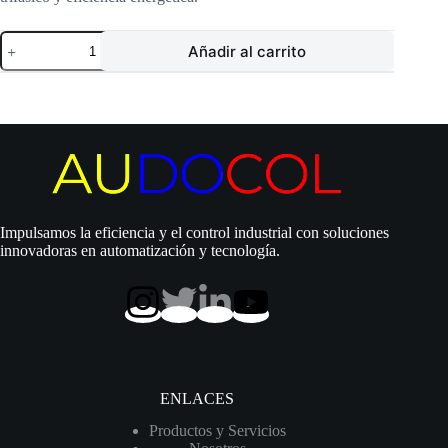
Electrobomba
Añadir al carrito
Pearl
|
Sumergible
pozo
profundo
4″
|
3.0
Hp
|
220
Impulsamos la eficiencia y el control industrial con soluciones
Vac
innovadoras en automatización y tecnología.
|
3
Hilos
|
Trifásica
|
D
1¼»
|
ENLACES
115
MCA
Productos y Servicios
/