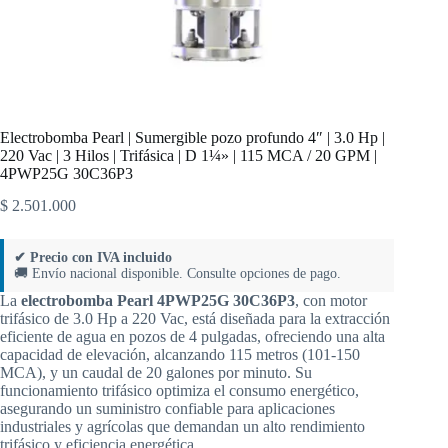
Electrobomba Pearl | Sumergible pozo profundo 4″ | 3.0 Hp |
220 Vac | 3 Hilos | Trifásica | D 1¼» | 115 MCA / 20 GPM |
4PWP25G 30C36P3
$
2.501.000
✔ Precio con IVA incluido
🚚 Envío nacional disponible. Consulte opciones de pago.
La
electrobomba Pearl 4PWP25G 30C36P3
, con motor
trifásico de 3.0 Hp a 220 Vac, está diseñada para la extracción
eficiente de agua en pozos de 4 pulgadas, ofreciendo una alta
capacidad de elevación, alcanzando 115 metros (101-150
MCA), y un caudal de 20 galones por minuto. Su
funcionamiento trifásico optimiza el consumo energético,
asegurando un suministro confiable para aplicaciones
industriales y agrícolas que demandan un alto rendimiento
trifásico y eficiencia energética.