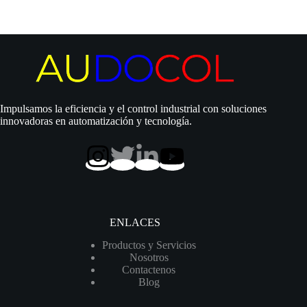
Multietapa
Vertical
|
25
Hp
|
220/440
Vac
|
Impulsamos la eficiencia y el control industrial con soluciones
Acero
innovadoras en automatización y tecnología.
inoxidable
|
Trifásica
|
SxD
3″
|
95
MCA
ENLACES
/
200
Productos y Servicios
GPM
Nosotros
|
Contactenos
VPC45-
Blog
3
250H36EE