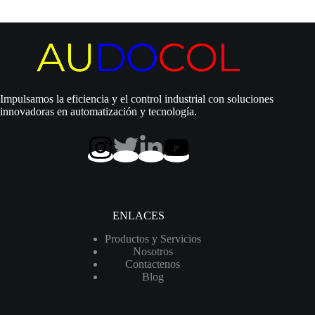
vertical
|
2
Hp
|
220/440
Vac
|
Impulsamos la eficiencia y el control industrial con soluciones
Acero
innovadoras en automatización y tecnología.
Inox.
|
Trifásica
|
SxD
1¼»
|
90
MCA
ENLACES
/
13
Productos y Servicios
GPM
Nosotros
|
Contactenos
VPS3-
Blog
11
20H36EE
cantidad