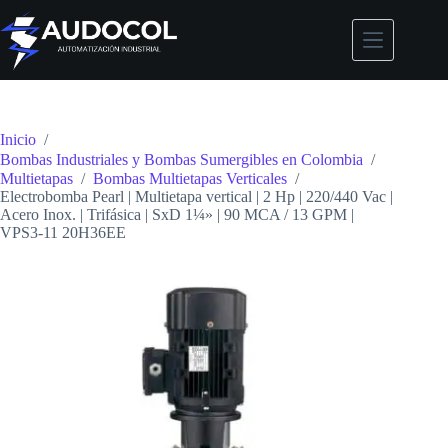
Saltar
al
contenido
Inicio
/
Bombas Industriales y Bombas Sumergibles en Colombia
/
Multietapas
/
Bombas Multietapas Verticales
/
Electrobomba Pearl | Multietapa vertical | 2 Hp | 220/440 Vac |
Acero Inox. | Trifásica | SxD 1¼» | 90 MCA / 13 GPM |
VPS3-11 20H36EE