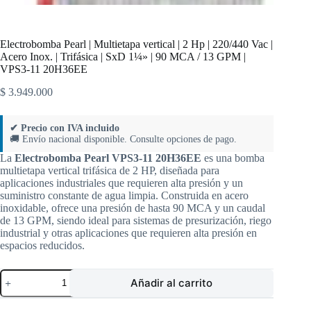
Electrobomba Pearl | Multietapa vertical | 2 Hp | 220/440 Vac |
Acero Inox. | Trifásica | SxD 1¼» | 90 MCA / 13 GPM |
VPS3-11 20H36EE
$
3.949.000
✔ Precio con IVA incluido
🚚 Envío nacional disponible. Consulte opciones de pago.
La
Electrobomba Pearl VPS3-11 20H36EE
es una bomba
multietapa vertical trifásica de 2 HP, diseñada para
aplicaciones industriales que requieren alta presión y un
suministro constante de agua limpia. Construida en acero
inoxidable, ofrece una presión de hasta 90 MCA y un caudal
de 13 GPM, siendo ideal para sistemas de presurización, riego
industrial y otras aplicaciones que requieren alta presión en
espacios reducidos.
Electrobomba
Añadir al carrito
Pearl
|
Multietapa