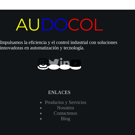
Vertical
|
15
Hp
|
220/440
Vac
|
Impulsamos la eficiencia y el control industrial con soluciones
Acero
innovadoras en automatización y tecnología.
inoxidable
|
Trifásica
|
SxD
2″
|
110
MCA
ENLACES
/
100
Productos y Servicios
GPM
Nosotros
|
Contactenos
VPC20-
Blog
6
150H36EE
cantidad