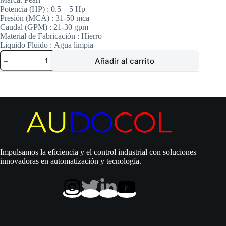
Potencia (HP) :
0.5 – 5 Hp
Presión (MCA) :
31-50 mca
Caudal (GPM) :
21-30 gpm
Material de Fabricación :
Hierro
Liquido Fluido :
Agua limpia
Electrobomba
Añadir al carrito
Pearl
|
Centrífuga
|
2.0
Hp
|
220/440
Vac
|
Hierro
Impulsamos la eficiencia y el control industrial con soluciones
|
innovadoras en automatización y tecnología.
Trifásico
|
SxD
1½»
x
1″
|
40