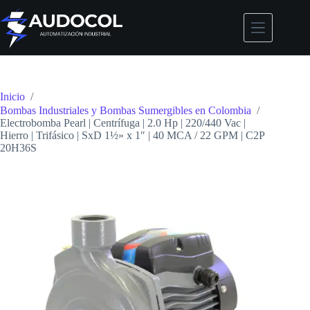
Saltar
al
contenido
Inicio
/
Bombas Industriales y Bombas Sumergibles en Colombia
/
Electrobomba Pearl | Centrífuga | 2.0 Hp | 220/440 Vac |
Hierro | Trifásico | SxD 1½» x 1″ | 40 MCA / 22 GPM | C2P
20H36S