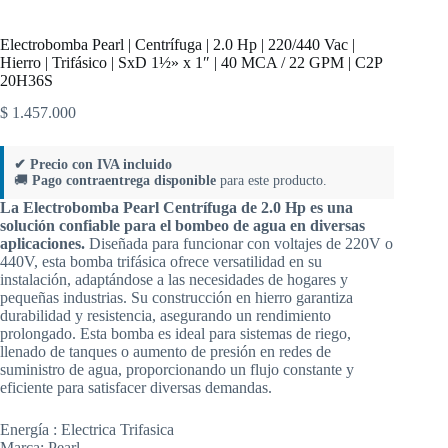
Electrobomba Pearl | Centrífuga | 2.0 Hp | 220/440 Vac |
Hierro | Trifásico | SxD 1½» x 1″ | 40 MCA / 22 GPM | C2P
20H36S
$
1.457.000
✔ Precio con IVA incluido
🚚
Pago contraentrega disponible
para este producto.
La Electrobomba Pearl Centrífuga de 2.0 Hp es una
solución confiable para el bombeo de agua en diversas
aplicaciones.
Diseñada para funcionar con voltajes de 220V o
440V, esta bomba trifásica ofrece versatilidad en su
instalación, adaptándose a las necesidades de hogares y
pequeñas industrias. Su construcción en hierro garantiza
durabilidad y resistencia, asegurando un rendimiento
prolongado. Esta bomba es ideal para sistemas de riego,
llenado de tanques o aumento de presión en redes de
suministro de agua, proporcionando un flujo constante y
eficiente para satisfacer diversas demandas.
Energía :
Electrica Trifasica
Marca:
Pearl