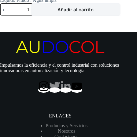
Liquido Fluido :
Agua limpia
Electrobomba
Añadir al carrito
Calpeda
|
Autocebante
|
Impulsor
abierto
|
Hierro
|
5,5
Hp
Impulsamos la eficiencia y el control industrial con soluciones
|
innovadoras en automatización y tecnología.
220/440
Vac
|
Trifásico
|
SxD
2.½»
x
2.½»
ENLACES
|
25
Productos y Servicios
MCA
Nosotros
/
Contactenos