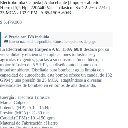
Electrobomba Calpeda | Autocebante | Impulsor abierto |
Hierro | 5,5 Hp | 220/440 Vac | Trifásico | SxD 2.½» x 2.½» |
25 MCA / 132 GPM | A 65-150A-60/B
$
5.479.000
✔ Precio con IVA incluido
🚚 Envío nacional disponible. Consulte opciones de pago.
La
Electrobomba Calpeda A 65-150A-60/B
destaca por su
versatilidad y eficiencia en aplicaciones industriales y
agrícolas exigentes, gracias a su construcción en hierro, su
motor trifásico de 5.5 HP y su diseño autocebante con
impulsor abierto. Diseñada para bombear agua limpia con
capacidad de autocebado, esta bomba ofrece un caudal de 132
GPM y una presión de 25 MCA, adaptándose a diversas
necesidades de bombeo en entornos de alta demanda.
Energía :
Electrica Trifasica
Marca:
Calpeda
Potencia (HP) :
5.1 – 15 Hp
Presión (MCA) :
21-30 mca
Caudal (GPM) :
101-150 gpm
Material de Fabricación :
Hierro