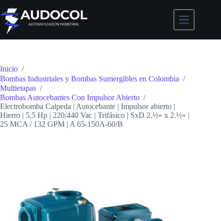
Saltar
al
contenido
Inicio
/
Bombas Industriales y Bombas Sumergibles en Colombia
/
Multietapas
/
Bombas Autocebantes Con Impulsor Abierto
/
Electrobomba Calpeda | Autocebante | Impulsor abierto |
Hierro | 5,5 Hp | 220/440 Vac | Trifásico | SxD 2.½» x 2.½» |
25 MCA / 132 GPM | A 65-150A-60/B