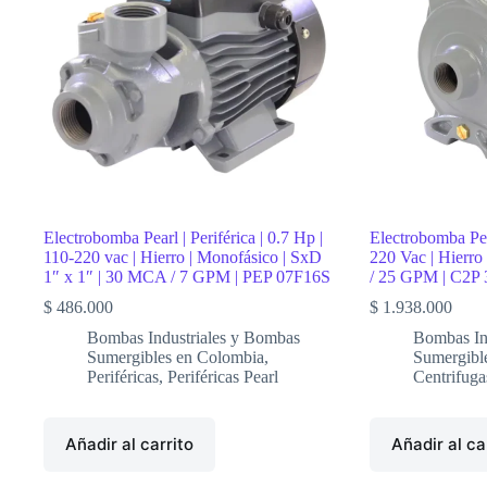
|
50
Hp
|
Acero
Inoxidable
|
D
4″
|
190
GPM
/
Electrobomba Pearl | Periférica | 0.7 Hp |
Electrobomba Pear
255
110-220 vac | Hierro | Monofásico | SxD
220 Vac | Hierr
MCA
1″ x 1″ | 30 MCA / 7 GPM | PEP 07F16S
/ 25 GPM | C2P
|
6PWS
$
486.000
$
1.938.000
230G500SH-
D4M6
Bombas Industriales y Bombas
Bombas In
cantidad
Sumergibles en Colombia
,
Sumergibl
Periféricas
,
Periféricas Pearl
Centrifuga
Añadir al carrito
Añadir al ca