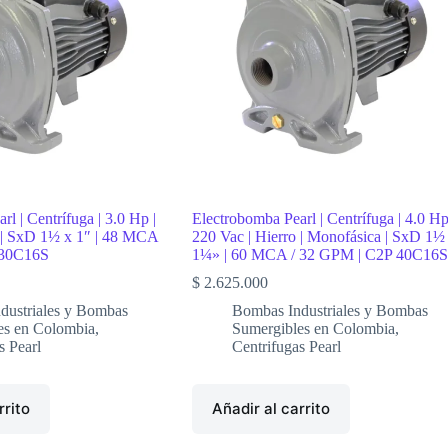
l | Centrífuga | 3.0 Hp |
Electrobomba Pearl | Centrífuga | 4.0 Hp
o | SxD 1½ x 1″ | 48 MCA
220 Vac | Hierro | Monofásica | SxD 1½
 30C16S
1¼» | 60 MCA / 32 GPM | C2P 40C16S
$
2.625.000
dustriales y Bombas
Bombas Industriales y Bombas
es en Colombia
,
Sumergibles en Colombia
,
s Pearl
Centrifugas Pearl
rrito
Añadir al carrito