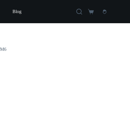
Blog
Carro
de
compra
D4M6