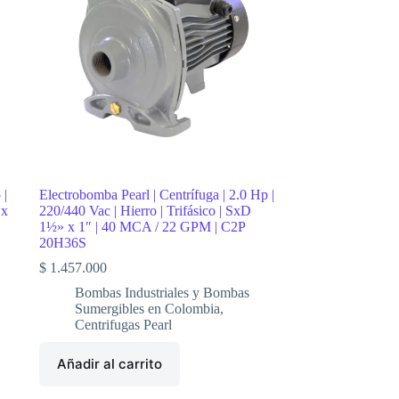
 |
Electrobomba Pearl | Centrífuga | 2.0 Hp |
 x
220/440 Vac | Hierro | Trifásico | SxD
1½» x 1″ | 40 MCA / 22 GPM | C2P
20H36S
$
1.457.000
Bombas Industriales y Bombas
Sumergibles en Colombia
,
Centrifugas Pearl
Añadir al carrito