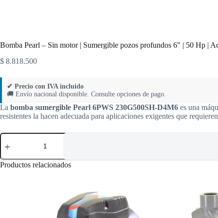
Bomba Pearl – Sin motor | Sumergible pozos profundos 6″ | 50 Hp
$
8.818.500
✔ Precio con IVA incluido
🚚 Envío nacional disponible. Consulte opciones de pago.
La
bomba sumergible Pearl 6PWS 230G500SH-D4M6
es una máqui
resistentes la hacen adecuada para aplicaciones exigentes que requiere
Bomba
Pearl
–
Sin
Productos relacionados
motor
|
Sumergible
pozos
profundos
6″