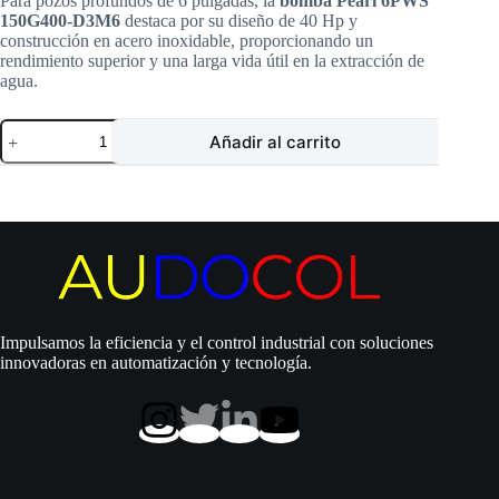
Para pozos profundos de 6 pulgadas, la
bomba Pearl 6PWS
150G400-D3M6
destaca por su diseño de 40 Hp y
construcción en acero inoxidable, proporcionando un
rendimiento superior y una larga vida útil en la extracción de
agua.
Bomba
Añadir al carrito
Pearl
–
Sin
motor
|
Sumergible
pozos
profundos
6″
|
40
Impulsamos la eficiencia y el control industrial con soluciones
Hp
innovadoras en automatización y tecnología.
|
Acero
Inoxidable
|
D
3″
|