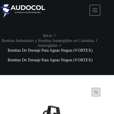
Saltar
al
contenido
Inicio
/
Bombas Industriales y Bombas Sumergibles en Colombia
/
Sumergibles
/
Bombas De Drenaje Para Aguas Negras (VORTEX)
Bombas De Drenaje Para Aguas Negras (VORTEX)