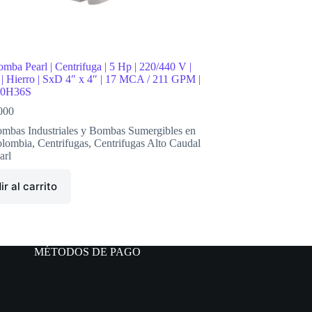
omba Pearl | Centrifuga | 5 Hp | 220/440 V |
a | Hierro | SxD 4″ x 4″ | 17 MCA / 211 GPM |
0H36S
000
mbas Industriales y Bombas Sumergibles en
lombia
,
Centrifugas
,
Centrifugas Alto Caudal
arl
r al carrito
MÉTODOS DE PAGO