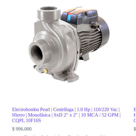
Electrobomba Pearl | Centrífuga | 1.0 Hp | 110/220 Vac |
E
Hierro | Monofásica | SxD 2″ x 2″ | 10 MCA / 52 GPM |
H
CQPL 10F16S
$
996.000
$