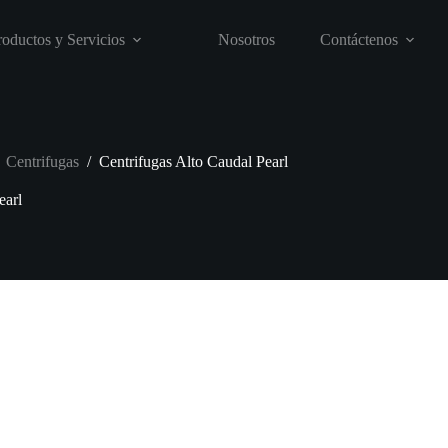
roductos y Servicios
Nosotros
Contáctenos
Centrifugas
/
Centrifugas Alto Caudal Pearl
earl