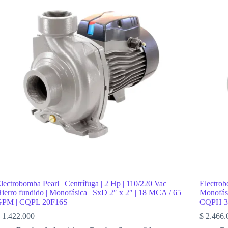
lectrobomba Pearl | Centrífuga | 2 Hp | 110/220 Vac |
Electrob
ierro fundido | Monofásica | SxD 2″ x 2″ | 18 MCA / 65
Monofási
GPM | CQPL 20F16S
CQPH 3
1.422.000
$
2.466.