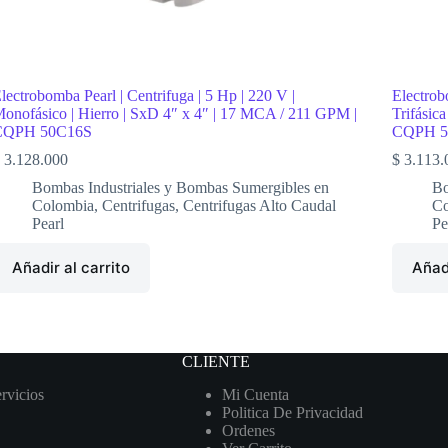
lectrobomba Pearl | Centrifuga | 5 Hp | 220 V |
Electrob
onofásico | Hierro | SxD 4″ x 4″ | 17 MCA / 211 GPM |
Trifásic
CQPH 50C16S
CQPH 5
3.128.000
$
3.113.
Bombas Industriales y Bombas Sumergibles en
Bo
Colombia
,
Centrifugas
,
Centrifugas Alto Caudal
Co
Pearl
Pe
Añadir al carrito
Añadi
CLIENTE
rvicios
Mi Cuenta
Politica De Privacidad
Ordenes