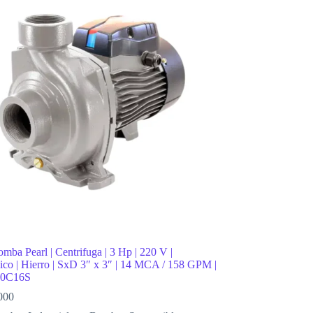
omba Pearl | Centrifuga | 3 Hp | 220 V |
co | Hierro | SxD 3″ x 3″ | 14 MCA / 158 GPM |
0C16S
000