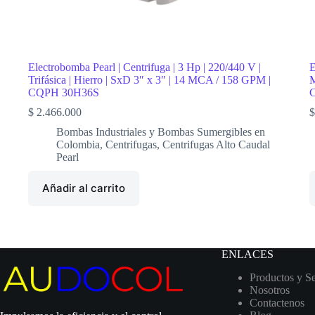
Electrobomba Pearl | Centrifuga | 3 Hp | 220/440 V |
E
Trifásica | Hierro | SxD 3″ x 3″ | 14 MCA / 158 GPM |
M
CQPH 30H36S
$
2.466.000
$
Bombas Industriales y Bombas Sumergibles en
Colombia
,
Centrifugas
,
Centrifugas Alto Caudal
Pearl
Añadir al carrito
ENLACES
Productos y Se
Nosotros
Contactenos