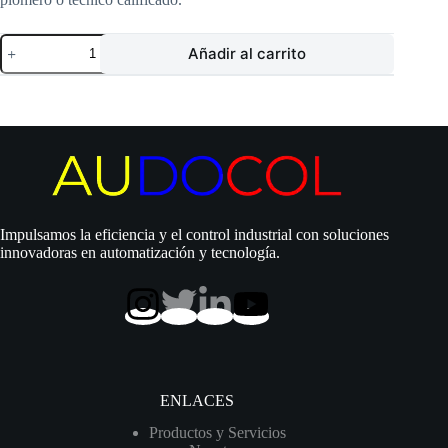
Tanque
Añadir al carrito
hidroneumático
THR
|
80
Litros
|
Membrana
|
Metálico
|
Vertical
Impulsamos la eficiencia y el control industrial con soluciones
|
innovadoras en automatización y tecnología.
MH-
80LV
cantidad
ENLACES
Productos y Servicios