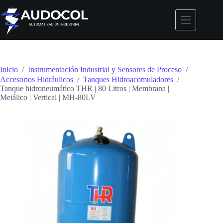
Saltar
al
contenido
Inicio
/
Instrumentación Industrial y Sensores de Proceso
/
Accesorios Hidráulicos
/
Tanques Hidroacomuladores
/
Tanque hidroneumático THR | 80 Litros | Membrana |
Metálico | Vertical | MH-80LV