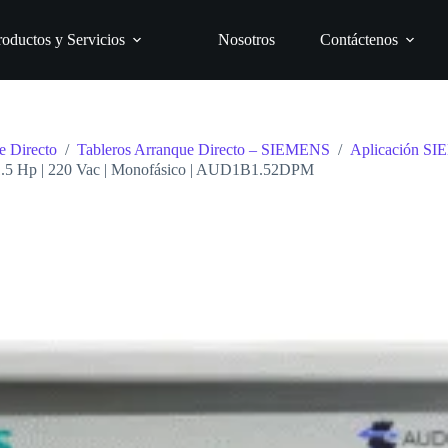
roductos y Servicios
Nosotros
Contáctenos
e Directo
/
Tableros Arranque Directo – SIEMENS
/
Aplicación S
| 1.5 Hp | 220 Vac | Monofásico | AUD1B1.52DPM