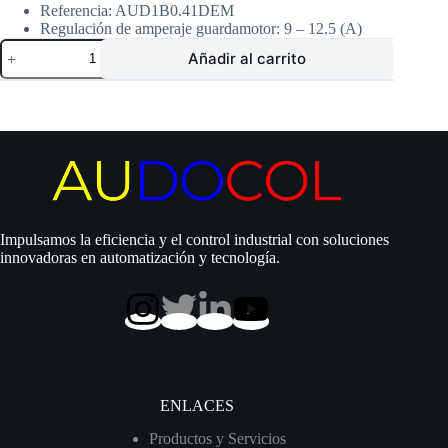
Referencia: AUD1B0.41DEM
Regulación de amperaje guardamotor: 9 – 12.5 (A)
Tablero
Añadir al carrito
Siemens
Arranque
Directo
|
Aguas
Negras
/
Eyectores
|
Una
Bomba
Impulsamos la eficiencia y el control industrial con soluciones
|
innovadoras en automatización y tecnología.
0.4
Hp
|
110
Vac
|
Monofásico
|
AUD1B0.41DEM
ENLACES
cantidad
Productos y Servicios