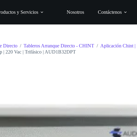
roductos y Servicios
Nosotros
Contáctenos
e Directo
/
Tableros Arranque Directo - CHINT
/
Aplicación Chint
 Hp | 220 Vac | Trifásico | AUD1B32DPT