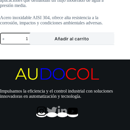
aplicaciones que demandan un flujo moderado de agua a
presión media.
Acero inoxidable AISI 304, ofrece alta resistencia a la
corrosión, impactos y condiciones ambientales adversas.
Motor
Añadir al carrito
Pearl
|
Tipo
Lapicero
|
3.0
Hp
|
220
Vac
|
Impulsamos la eficiencia y el control industrial con soluciones
Monofásico
innovadoras en automatización y tecnología.
|
Acero
Inoxidable
|
14.4
Amp
|