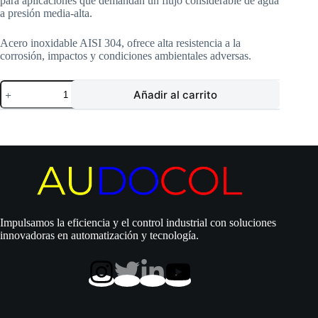
para aplicaciones que demandan un flujo considerable de agua
a presión media-alta.
Acero inoxidable AISI 304, ofrece alta resistencia a la
corrosión, impactos y condiciones ambientales adversas.
Motor
Añadir al carrito
Pearl
|
Tipo
Lapicero
|
10
Hp
|
220
Vac
|
Impulsamos la eficiencia y el control industrial con soluciones
Trifásico
innovadoras en automatización y tecnología.
|
Acero
Inoxidable
|
34.5
Amp
|