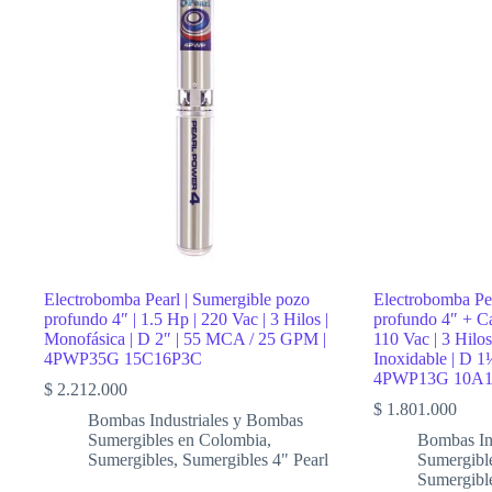
|
5,5
Hp
|
220
Vac
|
Trifásico
|
D
1.1/4″
|
Acero
Inoxidable
|
380
Electrobomba Pearl | Sumergible pozo
Electrobomba Pea
MCA
profundo 4″ | 1.5 Hp | 220 Vac | 3 Hilos |
profundo 4″ + Ca
/
Monofásica | D 2″ | 55 MCA / 25 GPM |
110 Vac | 3 Hilo
70
4PWP35G 15C16P3C
Inoxidable | D 
LPM
4PWP13G 10A
|
$
2.212.000
4SG
$
1.801.000
2/36
Bombas Industriales y Bombas
cantidad
Sumergibles en Colombia
,
Bombas In
Sumergibles
,
Sumergibles 4" Pearl
Sumergibl
Sumergibl