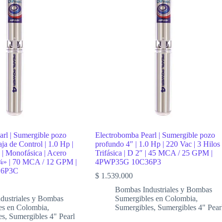
rl | Sumergible pozo
Electrobomba Pearl | Sumergible pozo
ja de Control | 1.0 Hp |
profundo 4″ | 1.0 Hp | 220 Vac | 3 Hilos 
s | Monofásica | Acero
Trifásica | D 2″ | 45 MCA / 25 GPM |
1¼» | 70 MCA / 12 GPM |
4PWP35G 10C36P3
16P3C
$
1.539.000
Bombas Industriales y Bombas
dustriales y Bombas
Sumergibles en Colombia
,
es en Colombia
,
Sumergibles
,
Sumergibles 4" Pear
es
,
Sumergibles 4" Pearl