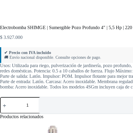
Electrobomba SHIMGE | Sumergible Pozo Profundo 4″ | 5,5 Hp | 220 V
$
3.927.000
✔ Precio con IVA incluido
🚚 Envío nacional disponible. Consulte opciones de pago.
Usos: Utilizada para riego, pulverización de jardinería, pozo profundo,
redes domésticas. Potencia: 0.5 a 10 caballos de fuerza. Flujo Máximo
Parte de salida: Latón. Impulsor: POM. Impulsor flotante para mejor tra
Parte de entrada: Latón. Carcasa: Acero inoxidable. Membrana regulado
bomba: Acero inoxidable. Todos los modelos 4SGm incluyen caja de co
Electrobomba
SHIMGE
|
Sumergible
Productos relacionados
Pozo
Profundo
4″