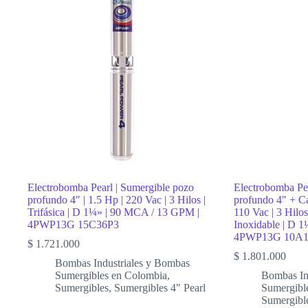
|
4
Hp
|
220
Vac
|
Trifásico
|
D
1.1/4″
|
Acero
Inoxidable
|
293
Electrobomba Pearl | Sumergible pozo
Electrobomba Pea
MCA
profundo 4″ | 1.5 Hp | 220 Vac | 3 Hilos |
profundo 4″ + Ca
/
Trifásica | D 1¼» | 90 MCA / 13 GPM |
110 Vac | 3 Hilo
70
4PWP13G 15C36P3
Inoxidable | D 
LPM
4PWP13G 10A
|
$
1.721.000
4SG
$
1.801.000
2/28
Bombas Industriales y Bombas
cantidad
Sumergibles en Colombia
,
Bombas In
Sumergibles
,
Sumergibles 4" Pearl
Sumergibl
Sumergibl