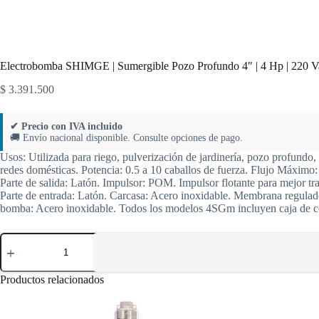
Electrobomba SHIMGE | Sumergible Pozo Profundo 4″ | 4 Hp | 220 Vac
$
3.391.500
✔ Precio con IVA incluido
🚚 Envío nacional disponible. Consulte opciones de pago.
Usos: Utilizada para riego, pulverización de jardinería, pozo profundo,
redes domésticas. Potencia: 0.5 a 10 caballos de fuerza. Flujo Máximo
Parte de salida: Latón. Impulsor: POM. Impulsor flotante para mejor tra
Parte de entrada: Latón. Carcasa: Acero inoxidable. Membrana regulado
bomba: Acero inoxidable. Todos los modelos 4SGm incluyen caja de co
Electrobomba
SHIMGE
|
Sumergible
Productos relacionados
Pozo
Profundo
4″