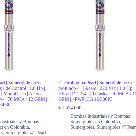
rl | Sumergible pozo
Electrobomba Pearl | Sumergible pozo
ja de Control | 1.0 Hp |
profundo 4″ | Acero | 220 Vac | 1.0 Hp |
s | Monofásica | Acero
Hilos | D 1.1/4″ | Trifásica | 70 MCA / 1
1¼» | 70 MCA / 12 GPM |
GPM | 4PWP13G 10C36P3
16P3C
$
1.554.000
Bombas Industriales y Bombas
dustriales y Bombas
Sumergibles en Colombia
,
es en Colombia
,
Sumergibles
,
Sumergibles 4" Pear
es
,
Sumergibles 4" Pearl