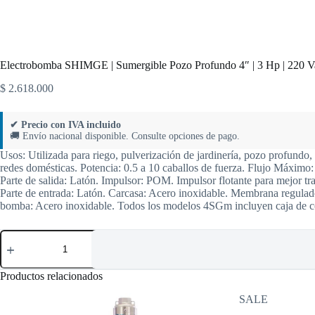
Electrobomba SHIMGE | Sumergible Pozo Profundo 4″ | 3 Hp | 220 Va
$
2.618.000
✔ Precio con IVA incluido
🚚 Envío nacional disponible. Consulte opciones de pago.
Usos: Utilizada para riego, pulverización de jardinería, pozo profundo,
redes domésticas. Potencia: 0.5 a 10 caballos de fuerza. Flujo Máximo
Parte de salida: Latón. Impulsor: POM. Impulsor flotante para mejor tra
Parte de entrada: Latón. Carcasa: Acero inoxidable. Membrana regulado
bomba: Acero inoxidable. Todos los modelos 4SGm incluyen caja de co
Electrobomba
SHIMGE
|
Sumergible
Productos relacionados
Pozo
Profundo
SALE
4″