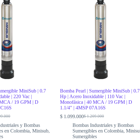
mergible MiniSub | 0.7
Bomba Pearl | Sumergible MiniSub | 0.7
dable | 220 Vac |
Hp | Acero Inoxidable | 110 Vac |
0 MCA / 19 GPM | D
Monofásica | 40 MCA / 19 GPM | D
07C16S
1.1/4″ | 4MSP 07A16S
$
1.099.000
09.000
$
1.209.000
al
nt
Original
Current
price
price
dustriales y Bombas
Bombas Industriales y Bombas
was:
is:
es en Colombia
,
Minisub
,
Sumergibles en Colombia
,
Minisu
09.000.
83.000.
$ 1.209.000.
$ 1.099.000.
es
Sumergibles