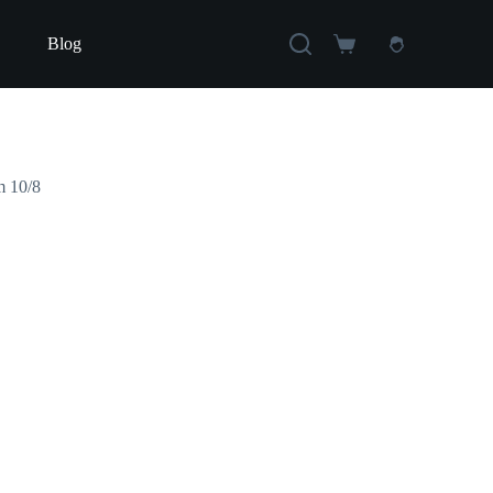
Blog
Carro
de
compra
m 10/8