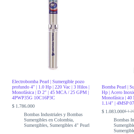
|
3
Hp
|
220
Vac
|
Monofásico
|
D
2″
|
Acero
Inoxidable
|
74
Electrobomba Pearl | Sumergible pozo
MCA
profundo 4″ | 1.0 Hp | 220 Vac | 3 Hilos |
Bomba Pearl | Su
/
Monofásica | D 2″ | 45 MCA / 25 GPM |
Hp | Acero Inoxi
240
4PWP35G 10C16P3C
Monofásica | 4
LPM
1.1/4″ | 4MSP 
|
$
1.786.000
4SGm
$
1.083.000
$
1.2
10/8
Origin
Curre
Bombas Industriales y Bombas
cantidad
price
price
Sumergibles en Colombia
,
Bombas In
was:
is:
Sumergibles
,
Sumergibles 4" Pearl
Sumergibl
$ 1.2
$ 1.0
Sumergibl