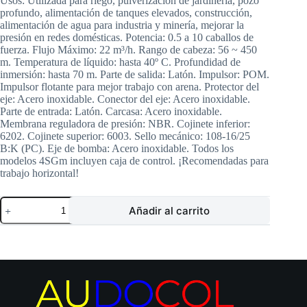
Usos: Utilizada para riego, pulverización de jardinería, pozo
profundo, alimentación de tanques elevados, construcción,
alimentación de agua para industria y minería, mejorar la
presión en redes domésticas. Potencia: 0.5 a 10 caballos de
fuerza. Flujo Máximo: 22 m³/h. Rango de cabeza: 56 ~ 450
m. Temperatura de líquido: hasta 40º C. Profundidad de
inmersión: hasta 70 m. Parte de salida: Latón. Impulsor: POM.
Impulsor flotante para mejor trabajo con arena. Protector del
eje: Acero inoxidable. Conector del eje: Acero inoxidable.
Parte de entrada: Latón. Carcasa: Acero inoxidable.
Membrana reguladora de presión: NBR. Cojinete inferior:
6202. Cojinete superior: 6003. Sello mecánico: 108-16/25
B:K (PC). Eje de bomba: Acero inoxidable. Todos los
modelos 4SGm incluyen caja de control. ¡Recomendadas para
trabajo horizontal!
Electrobomba
Añadir al carrito
SHIMGE
|
Sumergible
Pozo
Profundo
4″
|
3
Hp