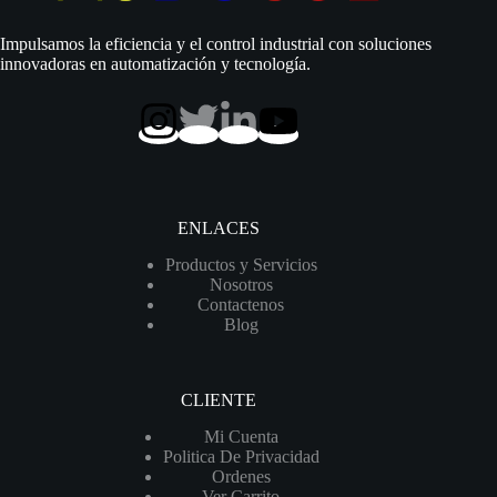
|
220
Impulsamos la eficiencia y el control industrial con soluciones
Vac
innovadoras en automatización y tecnología.
|
Trifásico
|
D
2″
|
Acero
Inoxidable
|
ENLACES
43
MCA
Productos y Servicios
/
Nosotros
400
Contactenos
LPM
Blog
|
4SG
16/5
cantidad
CLIENTE
Mi Cuenta
Politica De Privacidad
Ordenes
Ver Carrito