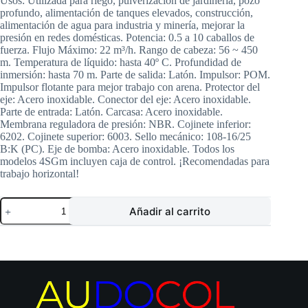
Usos: Utilizada para riego, pulverización de jardinería, pozo
profundo, alimentación de tanques elevados, construcción,
alimentación de agua para industria y minería, mejorar la
presión en redes domésticas. Potencia: 0.5 a 10 caballos de
fuerza. Flujo Máximo: 22 m³/h. Rango de cabeza: 56 ~ 450
m. Temperatura de líquido: hasta 40º C. Profundidad de
inmersión: hasta 70 m. Parte de salida: Latón. Impulsor: POM.
Impulsor flotante para mejor trabajo con arena. Protector del
eje: Acero inoxidable. Conector del eje: Acero inoxidable.
Parte de entrada: Latón. Carcasa: Acero inoxidable.
Membrana reguladora de presión: NBR. Cojinete inferior:
6202. Cojinete superior: 6003. Sello mecánico: 108-16/25
B:K (PC). Eje de bomba: Acero inoxidable. Todos los
modelos 4SGm incluyen caja de control. ¡Recomendadas para
trabajo horizontal!
Electrobomba
Añadir al carrito
SHIMGE
|
Sumergible
Pozo
Profundo
4″
|
2
Hp