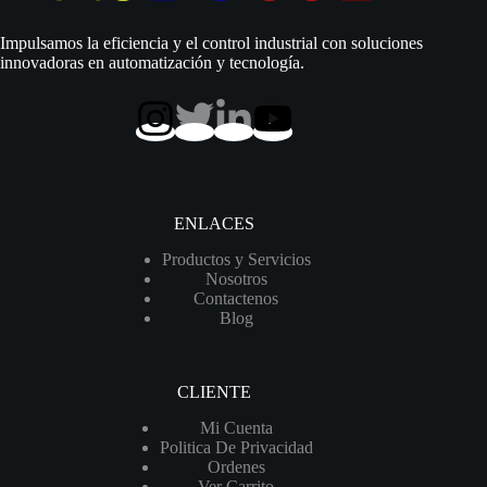
|
220
Impulsamos la eficiencia y el control industrial con soluciones
Vac
innovadoras en automatización y tecnología.
|
Trifásico
|
D
1.1/4″
|
Acero
Inoxidable
|
ENLACES
180
MCA
Productos y Servicios
/
Nosotros
70
Contactenos
LPM
Blog
|
4SG
2/17
cantidad
CLIENTE
Mi Cuenta
Politica De Privacidad
Ordenes
Ver Carrito