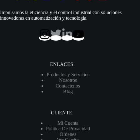
|
220
Impulsamos la eficiencia y el control industrial con soluciones
Vac
innovadoras en automatización y tecnología.
|
Trifásico
|
D
1.1/4″
|
Acero
Inoxidable
|
ENLACES
117
MCA
Productos y Servicios
/
Nosotros
120
Contactenos
LPM
Blog
|
4SG
4/11
cantidad
CLIENTE
Mi Cuenta
Politica De Privacidad
Ordenes
Ver Carrito