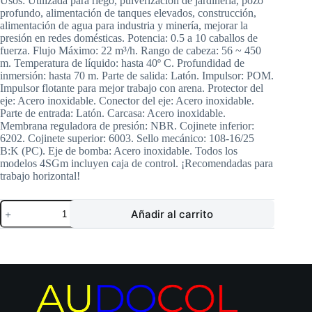
Usos: Utilizada para riego, pulverización de jardinería, pozo
profundo, alimentación de tanques elevados, construcción,
alimentación de agua para industria y minería, mejorar la
presión en redes domésticas. Potencia: 0.5 a 10 caballos de
fuerza. Flujo Máximo: 22 m³/h. Rango de cabeza: 56 ~ 450
m. Temperatura de líquido: hasta 40º C. Profundidad de
inmersión: hasta 70 m. Parte de salida: Latón. Impulsor: POM.
Impulsor flotante para mejor trabajo con arena. Protector del
eje: Acero inoxidable. Conector del eje: Acero inoxidable.
Parte de entrada: Latón. Carcasa: Acero inoxidable.
Membrana reguladora de presión: NBR. Cojinete inferior:
6202. Cojinete superior: 6003. Sello mecánico: 108-16/25
B:K (PC). Eje de bomba: Acero inoxidable. Todos los
modelos 4SGm incluyen caja de control. ¡Recomendadas para
trabajo horizontal!
Electrobomba
Añadir al carrito
SHIMGE
|
Sumergible
Pozo
Profundo
4″
|
2
Hp