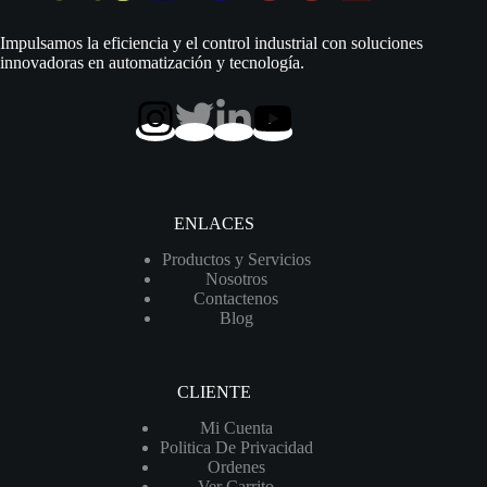
|
220
Impulsamos la eficiencia y el control industrial con soluciones
Vac
innovadoras en automatización y tecnología.
|
Monofásico
|
D
1.1/4″
|
Acero
Inoxidable
|
ENLACES
180
MCA
Productos y Servicios
/
Nosotros
70
Contactenos
LPM
Blog
|
4SGm
2/17
cantidad
CLIENTE
Mi Cuenta
Politica De Privacidad
Ordenes
Ver Carrito