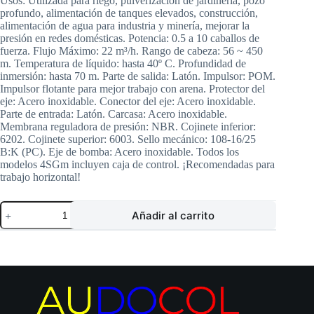
Usos: Utilizada para riego, pulverización de jardinería, pozo
profundo, alimentación de tanques elevados, construcción,
alimentación de agua para industria y minería, mejorar la
presión en redes domésticas. Potencia: 0.5 a 10 caballos de
fuerza. Flujo Máximo: 22 m³/h. Rango de cabeza: 56 ~ 450
m. Temperatura de líquido: hasta 40º C. Profundidad de
inmersión: hasta 70 m. Parte de salida: Latón. Impulsor: POM.
Impulsor flotante para mejor trabajo con arena. Protector del
eje: Acero inoxidable. Conector del eje: Acero inoxidable.
Parte de entrada: Latón. Carcasa: Acero inoxidable.
Membrana reguladora de presión: NBR. Cojinete inferior:
6202. Cojinete superior: 6003. Sello mecánico: 108-16/25
B:K (PC). Eje de bomba: Acero inoxidable. Todos los
modelos 4SGm incluyen caja de control. ¡Recomendadas para
trabajo horizontal!
Electrobomba
Añadir al carrito
SHIMGE
|
Sumergible
Pozo
Profundo
4″
|
2
Hp