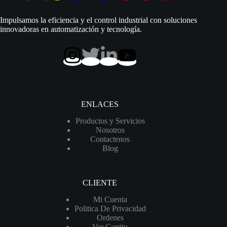
|
110
Impulsamos la eficiencia y el control industrial con soluciones
Vac
innovadoras en automatización y tecnología.
|
Monofásico
|
D
1.1/4″
|
Acero
Inoxidable
|
ENLACES
95
MCA
Productos y Servicios
/
Nosotros
90
Contactenos
LPM
Blog
|
4SGm
3/9
cantidad
CLIENTE
Mi Cuenta
Politica De Privacidad
Ordenes
Ver Carrito