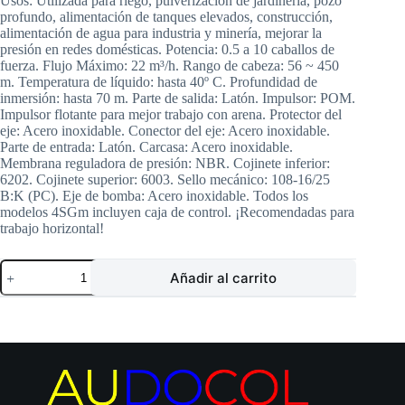
Usos: Utilizada para riego, pulverización de jardinería, pozo
profundo, alimentación de tanques elevados, construcción,
alimentación de agua para industria y minería, mejorar la
presión en redes domésticas. Potencia: 0.5 a 10 caballos de
fuerza. Flujo Máximo: 22 m³/h. Rango de cabeza: 56 ~ 450
m. Temperatura de líquido: hasta 40º C. Profundidad de
inmersión: hasta 70 m. Parte de salida: Latón. Impulsor: POM.
Impulsor flotante para mejor trabajo con arena. Protector del
eje: Acero inoxidable. Conector del eje: Acero inoxidable.
Parte de entrada: Latón. Carcasa: Acero inoxidable.
Membrana reguladora de presión: NBR. Cojinete inferior:
6202. Cojinete superior: 6003. Sello mecánico: 108-16/25
B:K (PC). Eje de bomba: Acero inoxidable. Todos los
modelos 4SGm incluyen caja de control. ¡Recomendadas para
trabajo horizontal!
Electrobomba
Añadir al carrito
SHIMGE
|
Sumergible
Pozo
Profundo
4″
|
1,5
Hp