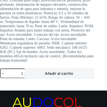
Usos: Utilizada para riego, pulverización de jardinería, pozo
profundo, alimentación de tanques elevados, construcción,
alimentación de agua para industria y minería, mejorar la
presión en redes domésticas. Potencia: 0.5 a 10 caballos de
fuerza. Flujo Máximo: 22 m³/h. Rango de cabeza: 56 ~ 450
m. Temperatura de líquido: hasta 40º C. Profundidad de
inmersión: hasta 70 m. Parte de salida: Latón. Impulsor: POM.
Impulsor flotante para mejor trabajo con arena. Protector del
eje: Acero inoxidable. Conector del eje: Acero inoxidable.
Parte de entrada: Latón. Carcasa: Acero inoxidable.
Membrana reguladora de presión: NBR. Cojinete inferior:
6202. Cojinete superior: 6003. Sello mecánico: 108-16/25
B:K (PC). Eje de bomba: Acero inoxidable. Todos los
modelos 4SGm incluyen caja de control. ¡Recomendadas para
trabajo horizontal!
Electrobomba
Añadir al carrito
SHIMGE
|
Sumergible
Pozo
Profundo
4″
|
1
Hp