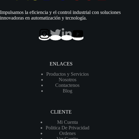
|
220
Impulsamos la eficiencia y el control industrial con soluciones
Vac
innovadoras en automatización y tecnología.
|
Monofásico
|
D
1.1/4″
|
Acero
Inoxidable
|
ENLACES
75
MCA
Productos y Servicios
/
Nosotros
90
Contactenos
LPM
Blog
|
4SGm
3/7
cantidad
CLIENTE
Mi Cuenta
Politica De Privacidad
Ordenes
Ver Carrito