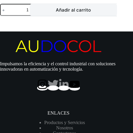
Electrobomba
Añadir al carrito
Pearl
|
Sumergible
pozo
profundo
4″
|
1.5
Hp
|
220
Impulsamos la eficiencia y el control industrial con soluciones
Vac
innovadoras en automatización y tecnología.
|
3
Hilos
|
Trifásica
|
Acero
Inoxidable
|
ENLACES
D
2″
Productos y Servicios
|
Nosotros
55