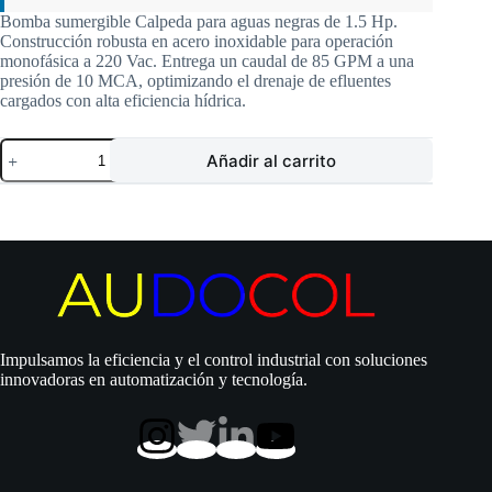
Bomba sumergible Calpeda para aguas negras de 1.5 Hp.
Construcción robusta en acero inoxidable para operación
monofásica a 220 Vac. Entrega un caudal de 85 GPM a una
presión de 10 MCA, optimizando el drenaje de efluentes
cargados con alta eficiencia hídrica.
Electrobomba
Añadir al carrito
Calpeda
|
Sumergible
|
Aguas
Negras
|
1.5
Hp
|
Acero
Impulsamos la eficiencia y el control industrial con soluciones
Inoxidable
innovadoras en automatización y tecnología.
|
220
Vac
|
D
2″