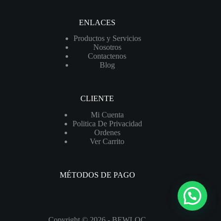
|
10
MCA
ENLACES
/
85
Productos y Servicios
GPM
Nosotros
|
Contactenos
GQNM
Blog
50-
15-
60
cantidad
CLIENTE
Mi Cuenta
Politica De Privacidad
Ordenes
Ver Carrito
MÉTODOS DE PAGO
Copyright © 2026 - BEWLOC