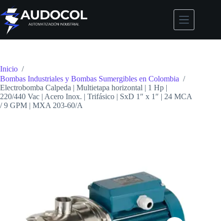
Saltar
al
contenido
Inicio
/
Bombas Industriales y Bombas Sumergibles en Colombia
/
Electrobomba Calpeda | Multietapa horizontal | 1 Hp |
220/440 Vac | Acero Inox. | Trifásico | SxD 1″ x 1″ | 24 MCA
/ 9 GPM | MXA 203-60/A