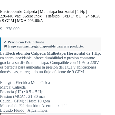
Electrobomba Calpeda | Multietapa horizontal | 1 Hp |
220/440 Vac | Acero Inox. | Trifásico | SxD 1″ x 1″ | 24 MCA
/ 9 GPM | MXA 203-60/A
$
1.378.000
✔ Precio con IVA incluido
🚚
Pago contraentrega disponible
para este producto.
La
Electrobomba Calpeda Multietapa Horizontal de 1 Hp
,
en acero inoxidable, ofrece durabilidad y presión constante
gracias a su diseño multietapa. Compatible con 110V o 220V,
es perfecta para aumentar la presión del agua y aplicaciones
domésticas, entregando un flujo eficiente de 9 GPM.
Energía :
Eléctrica Monofásica
Marca:
Calpeda
Potencia (HP) :
0.5 – 5 Hp
Presión (MCA) :
21-30 mca
Caudal (GPM) :
Hasta 10 gpm
Material de Fabricación :
Acero inoxidable
Liquido Fluido :
Agua limpia
Electrobomba