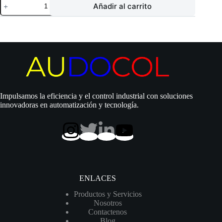
Añadir al carrito
Calpeda
|
Multietapa
horizontal
|
1
Hp
|
220/440
Vac
|
Impulsamos la eficiencia y el control industrial con soluciones
Acero
innovadoras en automatización y tecnología.
Inox.
|
Trifásico
|
SxD
1″
x
1″
|
ENLACES
24
MCA
Productos y Servicios
/
Nosotros
9
Contactenos
GPM
Blog