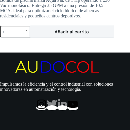
Bomba de piscina marca Aqua Pak de 1 Hp operando a 230
Vac monofásico. Entrega 35 GPM a una presión de 10,5
MCA. Ideal para optimizar el ciclo hídrico de albercas
residenciales y pequeños centros deportivos.
Bomba
Añadir al carrito
Aqua
Pak
|
Recirculación
agua
en
piscinas
|
Centrífuga
|
Polipropileno
Impulsamos la eficiencia y el control industrial con soluciones
|
innovadoras en automatización y tecnología.
230
Vac
|
1
Hp
|
SxD
1,5″