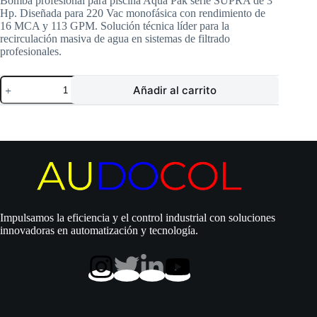
Bomba profesional para piscina Aqua Pak serie SUPRA de 3
Hp. Diseñada para 220 Vac monofásica con rendimiento de
16 MCA y 113 GPM. Solución técnica líder para la
recirculación masiva de agua en sistemas de filtrado
profesionales.
Bomba
Añadir al carrito
Aqua
Pak
|
Centrífuga
para
piscina
|
Polipropileno
|
220
Vac
Impulsamos la eficiencia y el control industrial con soluciones
|
innovadoras en automatización y tecnología.
3
Hp
|
SxD
2″
x
2″