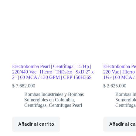
2
Hp
|
SxD
1.5″-1.5″
|
Monofásica
|
10
MCA
/
50
GPM
Electrobomba Pearl | Centrífuga | 15 Hp |
Electrobomba Pear
|
220/440 Vac | Hierro | Trifásico | SxD 2″ x
220 Vac | Hierro
VENUS20
2″ | 60 MCA / 130 GPM | CEP 150H36S
1¼» | 60 MCA /
cantidad
$
7.682.000
$
2.625.000
Bombas Industriales y Bombas
Bombas In
Sumergibles en Colombia
,
Sumergibl
Centrifugas
,
Centrifugas Pearl
Centrifuga
Añadir al carrito
Añadir al ca