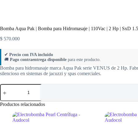
Bomba Aqua Pak | Bomba para Hidromasaje | 110Vac | 2 Hp | SxD 1
$
570.000
✔ Precio con IVA incluido
🚚
Pago contraentrega disponible
para este producto.
Bomba para hidromasaje marca Aqua Pak serie VENUS de 2 Hp. Fabrica
silencioso en sistemas de jacuzzi y spas comerciales.
Bomba
Aqua
Pak
|
Productos relacionados
Bomba
para
Hidromasaje
|
110Vac
|