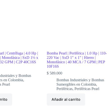
l | Centrífuga | 4.0 Hp |
Bomba Pearl | Periférica | 1.0 Hp | 110-
 | Monofásica | SxD 1½ x
220 Vac | SxD 1″ x 1″ | Hierro |
 32 GPM | C2P 40C16S
Monofásico | 40 MCA / 7 GPM | PEP
10F16S
$
589.000
dustriales y Bombas
es en Colombia
,
Bombas Industriales y Bombas
s Pearl
Sumergibles en Colombia
,
Periféricas
,
Periféricas Pearl
rrito
Añadir al carrito