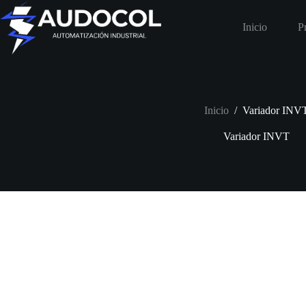
Saltar
al
Inicio
P
contenido
Inicio
/
Variador INV
Variador INVT