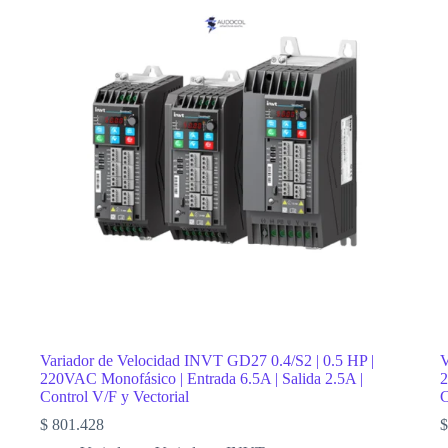
Variador de Velocidad INVT GD27 0.4/S2 | 0.5 HP |
V
220VAC Monofásico | Entrada 6.5A | Salida 2.5A |
2
Control V/F y Vectorial
C
$
801.428
$