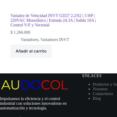
Variador de Velocidad INVT GD27 2.2/S2 | 3 HP |
220VAC Monofásico | Entrada 24.3A | Salida 10A |
Control V/F y Vectorial
$
1.266.000
Variadores
,
Variadores INVT
Añadir al carrito
ENLACES
Productos y Se
Nosotros
Contactenos
Blog
Impulsamos la eficiencia y el control
industrial con soluciones innovadoras en
automatización y tecnología.